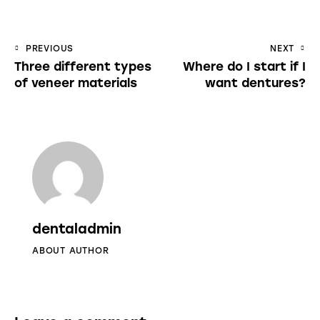
Navegação
PREVIOUS
NEXT
Three different types
Where do I start if I
de
of veneer materials
want dentures?
artigos
dentaladmin
ABOUT AUTHOR