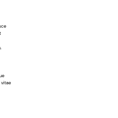
usce
t
,
ue
 vitae