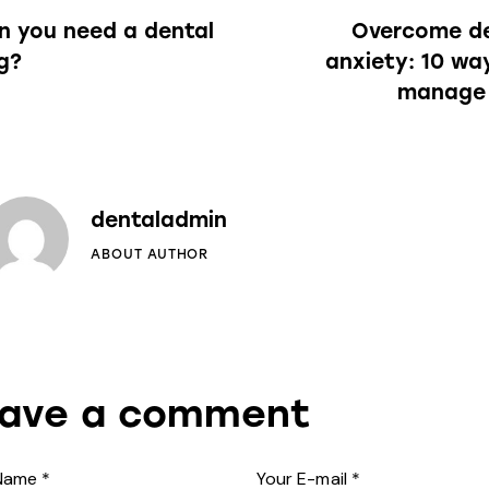
avegação
 you need a dental
Overcome de
e
ng?
anxiety: 10 wa
manage 
rtigos
dentaladmin
ABOUT AUTHOR
ave a comment