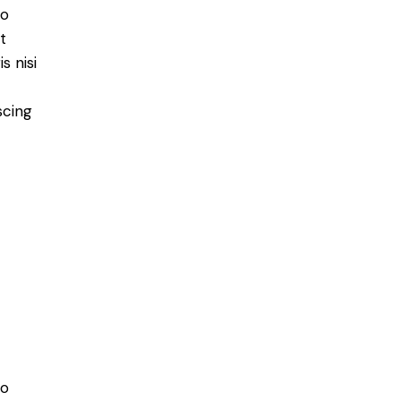
do
t
s nisi
scing
do