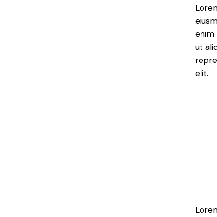
Lorem
eiusm
enim 
ut al
repre
elit.
Lorem