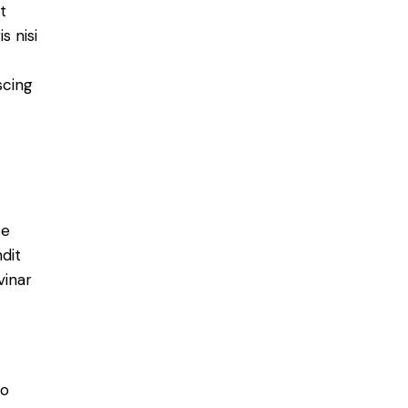
t
s nisi
scing
e
ce
ndit
vinar
do