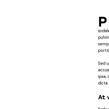
P
sodal
pulvi
sempe
portt
Sed u
accus
ipsa,
dicta
At 
Sed u