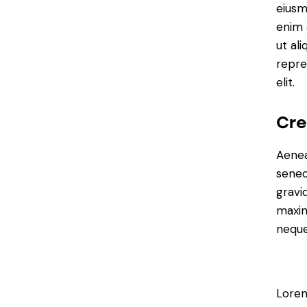
eiusm
enim 
ut al
repre
elit.
Cre
Aenea
senec
gravid
maxim
neque
Lorem