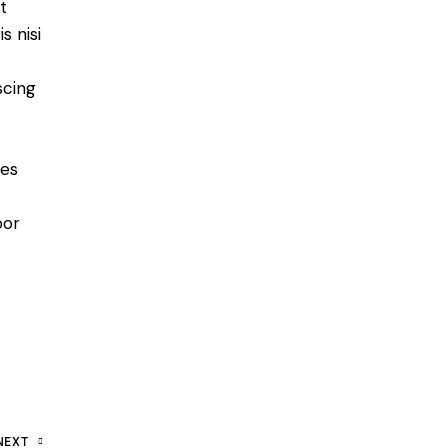
t
s nisi
scing
ies
por
NEXT