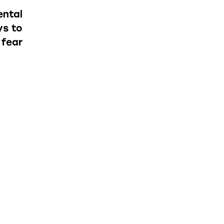
ntal
ys to
fear