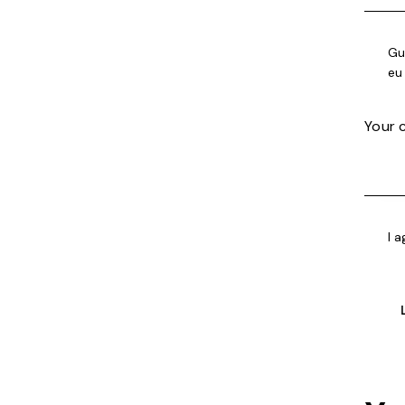
Gu
eu
I 