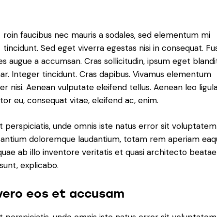
roin faucibus nec mauris a sodales, sed elementum mi
tincidunt. Sed eget viverra egestas nisi in consequat. F
es augue a accumsan. Cras sollicitudin, ipsum eget blandi
nar. Integer tincidunt. Cras dapibus. Vivamus elementum
r nisi. Aenean vulputate eleifend tellus. Aenean leo ligula
itor eu, consequat vitae, eleifend ac, enim.
t perspiciatis, unde omnis iste natus error sit voluptatem
antium doloremque laudantium, totam rem aperiam eaq
 quae ab illo inventore veritatis et quasi architecto beatae
 sunt, explicabo.
vero eos et accusam
t perspiciatis, unde omnis iste natus error sit voluptatem