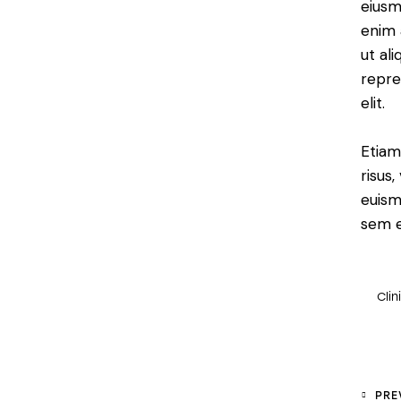
eiusm
enim 
ut al
repre
elit.
Etiam
risus
euism
sem e
Clin
PRE